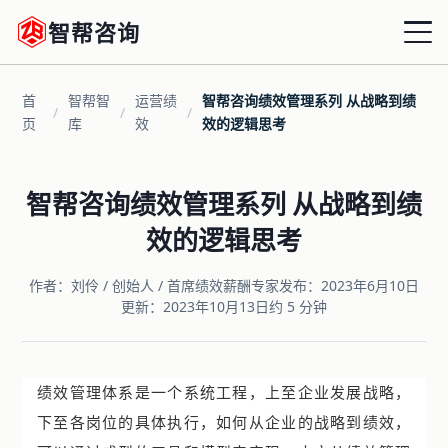
智帮咨询
首
智帮智
运营绩
智帮咨询绩效管理系列 从战略到绩
首页
/
/
/
页
库
效
效的逻辑思考
战略绩效
智帮咨询绩效管理系列 从战略到绩
组织绩效
效的逻辑思考
运营绩效
作者：刘伶 / 创始人 / 首席绩效薪酬专家
发布：2023年6月10日
更新：2023年10月13日
约 5 分钟
薪酬优化
增量激励
绩效管理体系是一个系统工程，上至企业发展战略，
共享HRD
下至各岗位的具体执行，如何从企业的战略到绩效，