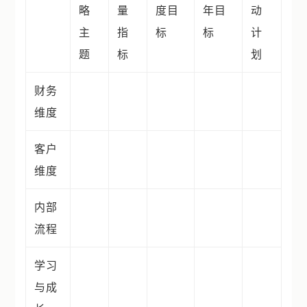
略
量
度目
年目
动
主
指
标
标
计
题
标
划
财务
维度
客户
维度
内部
流程
学习
与成