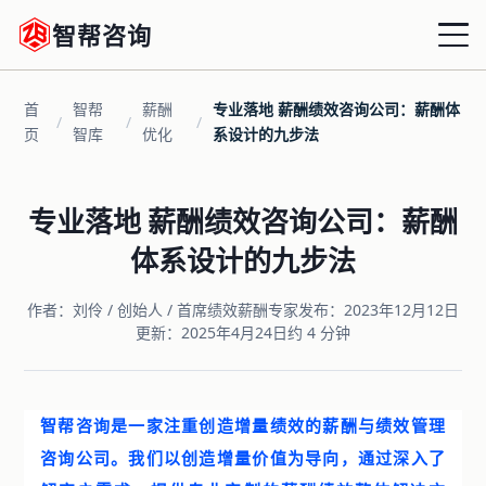
智帮咨询
首
智帮
薪酬
专业落地 薪酬绩效咨询公司：薪酬体
首页
/
/
/
页
智库
优化
系设计的九步法
战略绩效
专业落地 薪酬绩效咨询公司：薪酬
组织绩效
体系设计的九步法
运营绩效
作者：刘伶 / 创始人 / 首席绩效薪酬专家
发布：2023年12月12日
更新：2025年4月24日
约 4 分钟
薪酬优化
增量激励
智帮咨询是一家注重创造增量绩效的薪酬与绩效管理
共享HRD
咨询公司。我们以创造增量价值为导向，通过深入了