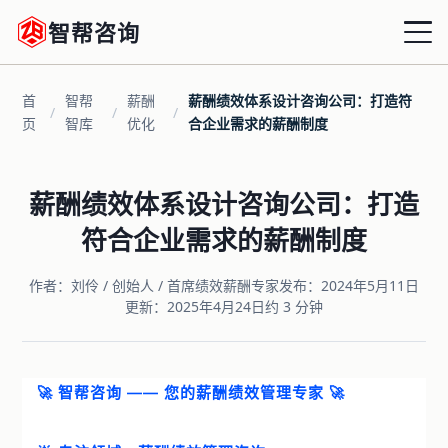
智帮咨询
首
智帮
薪酬
薪酬绩效体系设计咨询公司：打造符
首页
/
/
/
页
智库
优化
合企业需求的薪酬制度
战略绩效
薪酬绩效体系设计咨询公司：打造
组织绩效
符合企业需求的薪酬制度
运营绩效
作者：刘伶 / 创始人 / 首席绩效薪酬专家
发布：2024年5月11日
更新：2025年4月24日
约 3 分钟
薪酬优化
增量激励
🚀 智帮咨询 —— 您的薪酬绩效管理专家 🚀
共享HRD