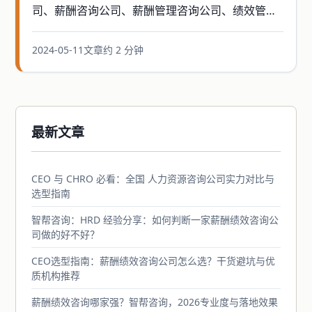
案例中心
司、薪酬咨询公司、薪酬管理咨询公司、绩效管理
咨询公司，薪酬绩效体系设计咨询公司，年度经营
智帮智库
计辅导等
2024-05-11
文章
约 2 分钟
关于我们
联系我们
最新文章
CEO 与 CHRO 必看：全国 人力资源咨询公司实力对比与
选型指南
智帮咨询：HRD 经验分享：如何判断一家薪酬绩效咨询公
司做的好不好？
CEO选型指南：薪酬绩效咨询公司怎么选？干货避坑与优
质机构推荐
薪酬绩效咨询哪家强？智帮咨询，2026专业度与落地效果