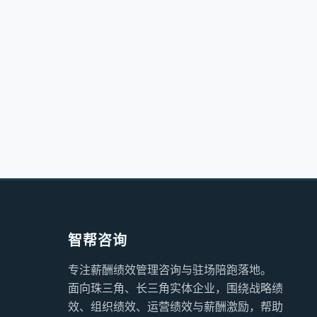
智帮咨询
专注薪酬绩效管理咨询与驻场陪跑落地。
面向珠三角、长三角实体企业，围绕战略绩
效、组织绩效、运营绩效与薪酬激励，帮助