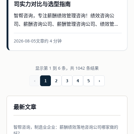
司实力对比与选型指南
智帮咨询，专注薪酬绩效管理咨询！绩效咨询公
司、薪酬咨询公司、薪酬管理咨询公司、绩效管理
咨询公司，薪酬绩效体系设计咨询公司，年度经营
计辅导等
2026-08-05
文章
约 4 分钟
显示第 1 到 6 条，共 1042 条结果
‹
1
2
3
4
5
›
最新文章
智帮咨询，制造业企业：薪酬绩效落地咨询公司哪家做的
好？