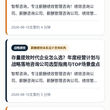
案例中心
智帮咨询，专注薪酬绩效管理咨询！绩效咨询公
司、薪酬咨询公司、薪酬管理咨询公司、绩效管理
智帮智库
咨询公司，薪酬绩效体系设计咨询公司，年度经营
计辅导等
2026-08-10
文章
约 4 分钟
关于我们
联系我们
战略绩效
薪酬绩效体系设计咨询机构
存量提效时代企业怎么选？年度经营计划与
战略落地咨询公司选型指南与TOP场景盘点
智帮咨询，专注薪酬绩效管理咨询！绩效咨询公
司、薪酬咨询公司、薪酬管理咨询公司、绩效管理
咨询公司，薪酬绩效体系设计咨询公司，年度经营
计辅导等
2026-08-10
文章
约 5 分钟