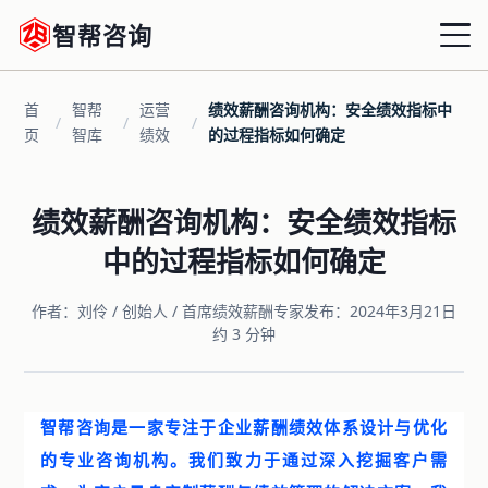
智帮咨询
首
智帮
运营
绩效薪酬咨询机构：安全绩效指标中
首页
/
/
/
页
智库
绩效
的过程指标如何确定
战略绩效
绩效薪酬咨询机构：安全绩效指标
组织绩效
中的过程指标如何确定
运营绩效
作者：刘伶 / 创始人 / 首席绩效薪酬专家
发布：2024年3月21日
约 3 分钟
薪酬优化
增量激励
智帮咨询是一家专注于企业薪酬绩效体系设计与优化
共享HRD
的专业咨询机构。我们致力于通过深入挖掘客户需