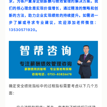
求，为客户量身定制薪酬与绩效管理的解决方案。我
案例中心
们的核心理念是实现价值增长，通过精准的策略和创
智帮智库
新的方法，助力企业实现绩效的持续提升。如需进一
步了解或寻求专业建议，欢迎添加老师微信：
关于我们
13530571920。
联系我们
确定安全绩效指标中的过程指标需要考虑以下几个方
面：