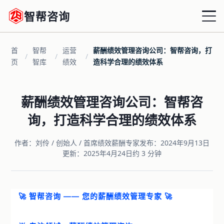
智帮咨询
首
智帮
运营
薪酬绩效管理咨询公司：智帮咨询，打
首页
/
/
/
页
智库
绩效
造科学合理的绩效体系
战略绩效
薪酬绩效管理咨询公司：智帮咨
组织绩效
询，打造科学合理的绩效体系
运营绩效
作者：刘伶 / 创始人 / 首席绩效薪酬专家
发布：2024年9月13日
更新：2025年4月24日
约 3 分钟
薪酬优化
增量激励
🚀 智帮咨询 —— 您的薪酬绩效管理专家 🚀
共享HRD